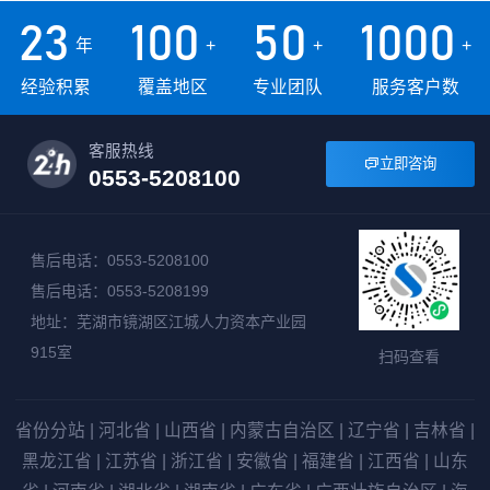
23
100
50
1000
年
+
+
+
经验积累
覆盖地区
专业团队
服务客户数
客服热线
立即咨询

0553-5208100
售后电话：0553-5208100
售后电话：0553-5208199
地址：芜湖市镜湖区江城人力资本产业园
915室
扫码查看
省份分站
|
河北省
|
山西省
|
内蒙古自治区
|
辽宁省
|
吉林省
|
黑龙江省
|
江苏省
|
浙江省
|
安徽省
|
福建省
|
江西省
|
山东