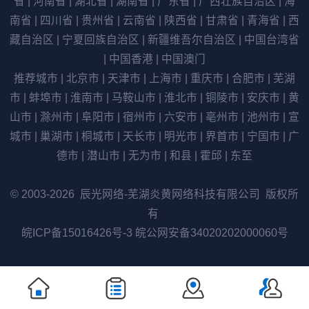
省
|
河南省
|
湖北省
|
湖南省
|
广东省
|
广西壮族自治区
|
海
南省
|
四川省
|
贵州省
|
云南省
|
陕西省
|
甘肃省
|
青海省
|
西
藏自治区
|
宁夏回族自治区
|
新疆维吾尔自治区
|
中国台湾省
|
中国香港
|
中国澳门
推荐城市
|
北京市
|
天津市
|
上海市
|
重庆市
|
合肥市
|
芜湖
市
|
蚌埠市
|
淮南市
|
马鞍山市
|
淮北市
|
铜陵市
|
安庆市
|
黄
山市
|
滁州市
|
阜阳市
|
宿州市
|
六安市
|
亳州市
|
池州市
|
宣
城市
|
巢湖市
|
桐城市
|
天长市
|
明光市
|
界首市
|
宁国市
|
广
德市
|
潜山市
|
无为市
|
和县
|
霍邱
|
东至
© 2003-2026 辰光网络-芜湖炎黄网络科技有限公司 版权所
有
皖ICP备15016426号-3
皖公网安备34020202000060号