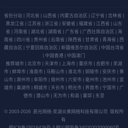
省份分站
|
河北省
|
山西省
|
内蒙古自治区
|
辽宁省
|
吉林省
|
黑龙江省
|
江苏省
|
浙江省
|
安徽省
|
福建省
|
江西省
|
山东
省
|
河南省
|
湖北省
|
湖南省
|
广东省
|
广西壮族自治区
|
海
南省
|
四川省
|
贵州省
|
云南省
|
陕西省
|
甘肃省
|
青海省
|
西
藏自治区
|
宁夏回族自治区
|
新疆维吾尔自治区
|
中国台湾省
|
中国香港
|
中国澳门
推荐城市
|
北京市
|
天津市
|
上海市
|
重庆市
|
合肥市
|
芜湖
市
|
蚌埠市
|
淮南市
|
马鞍山市
|
淮北市
|
铜陵市
|
安庆市
|
黄
山市
|
滁州市
|
阜阳市
|
宿州市
|
六安市
|
亳州市
|
池州市
|
宣
城市
|
巢湖市
|
桐城市
|
天长市
|
明光市
|
界首市
|
宁国市
|
广
德市
|
潜山市
|
无为市
|
和县
|
霍邱
|
东至
© 2003-2026 辰光网络-芜湖炎黄网络科技有限公司 版权所
有
皖ICP备15016426号-3
皖公网安备34020202000060号