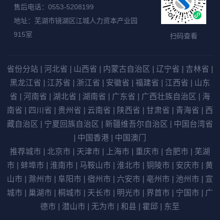
售后电话：0553-5208199
地址：芜湖市镜湖区江城人力资本产业园
915室
扫码查看
省份分站
|
河北省
|
山西省
|
内蒙古自治区
|
辽宁省
|
吉林省
|
黑龙江省
|
江苏省
|
浙江省
|
安徽省
|
福建省
|
江西省
|
山东
省
|
河南省
|
湖北省
|
湖南省
|
广东省
|
广西壮族自治区
|
海
南省
|
四川省
|
贵州省
|
云南省
|
陕西省
|
甘肃省
|
青海省
|
西
藏自治区
|
宁夏回族自治区
|
新疆维吾尔自治区
|
中国台湾省
|
中国香港
|
中国澳门
推荐城市
|
北京市
|
天津市
|
上海市
|
重庆市
|
合肥市
|
芜湖
市
|
蚌埠市
|
淮南市
|
马鞍山市
|
淮北市
|
铜陵市
|
安庆市
|
黄
山市
|
滁州市
|
阜阳市
|
宿州市
|
六安市
|
亳州市
|
池州市
|
宣
城市
|
巢湖市
|
桐城市
|
天长市
|
明光市
|
界首市
|
宁国市
|
广
德市
|
潜山市
|
无为市
|
和县
|
霍邱
|
东至