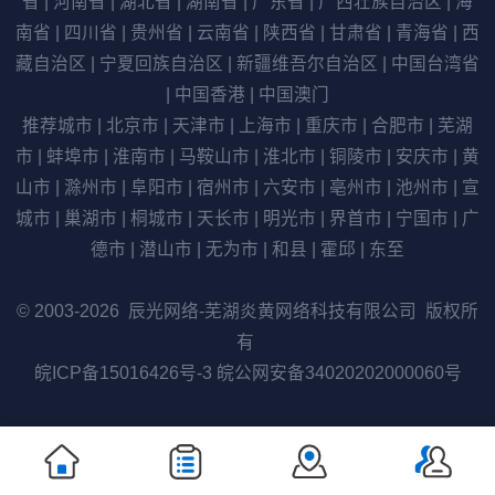
省
|
河南省
|
湖北省
|
湖南省
|
广东省
|
广西壮族自治区
|
海
南省
|
四川省
|
贵州省
|
云南省
|
陕西省
|
甘肃省
|
青海省
|
西
藏自治区
|
宁夏回族自治区
|
新疆维吾尔自治区
|
中国台湾省
|
中国香港
|
中国澳门
推荐城市
|
北京市
|
天津市
|
上海市
|
重庆市
|
合肥市
|
芜湖
市
|
蚌埠市
|
淮南市
|
马鞍山市
|
淮北市
|
铜陵市
|
安庆市
|
黄
山市
|
滁州市
|
阜阳市
|
宿州市
|
六安市
|
亳州市
|
池州市
|
宣
城市
|
巢湖市
|
桐城市
|
天长市
|
明光市
|
界首市
|
宁国市
|
广
德市
|
潜山市
|
无为市
|
和县
|
霍邱
|
东至
© 2003-2026 辰光网络-芜湖炎黄网络科技有限公司 版权所
有
皖ICP备15016426号-3
皖公网安备34020202000060号