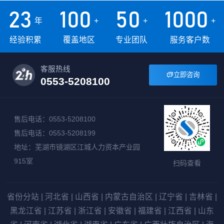
23
100
50
1000
年
+
+
+
经验积累
覆盖地区
专业团队
服务客户数
客服热线
立即咨询

0553-5208100
售后电话：0553-5208100
售后电话：0553-5208199
地址：芜湖市镜湖区江城人力资本产业园
915室
扫码查看
省份分站
|
河北省
|
山西省
|
内蒙古自治区
|
辽宁省
|
吉林省
|
黑龙江省
|
江苏省
|
浙江省
|
安徽省
|
福建省
|
江西省
|
山东