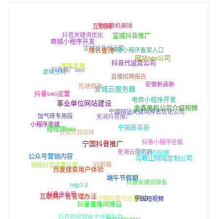
互联网
半自磨机钢球
宣城抖音推广
抖音关键词优化
商城小程序开发
域名查询
宣城抖音代运营
抖音小程序备案入口
网站seo公司
抖音代运营公司
汽车发电
虚拟主机
抖音推广seo
直播招聘报白
宣城云服务器
安徽新高新
抖音seo运营
形状修改
电商小程序开发
事业单位网站建设
金鑫电机公司介绍视频
宁国网站关键词排名优化公司
加气砖专用段
宁国新高新
芜湖抖音推广
短视频seo
小程序商城
云服务器选择
宁国抖音推广
抖音小程序挂载
抖音短视频
公众号营销内容
芜湖云服务器
马鞍山网站定制公司
百度搜索用户体验
铜陵抖音运营公司
35邮箱
端午节假期
抖音关键词排名
http3.0
互联网广告管理办法
抖音企业号
网站
宁国短视频
抖音直播间报白
宁国抖音代运营
抖音短视频自主挂载能力