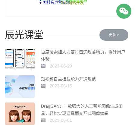
B2C网站开发
宁国抖音运营公司
政府网站招标

辰光课堂
更多 >
百度搜索加大力度打击违规落地页，提升用户
体验
2023-06-29
短视频自主挂载能力开通规范
2023-06-15
DragGAN：一款强大的人工智能图像生成工
具，轻松实现逼真而交互式图像编辑
2023-06-01