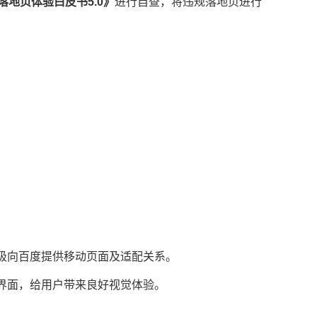
落地页体验白皮书5.0》
进行自查，将违规落地页进行
积极向百度提供移动页面及适配关系。
界面，给用户带来良好视觉体验。